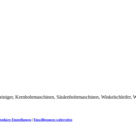
iniger, Kernbohrmaschinen, Säulenbohrmaschinen, Winkelschleifer, W
tsphäre-Einstellungen
|
Einwilligungen widerrufen