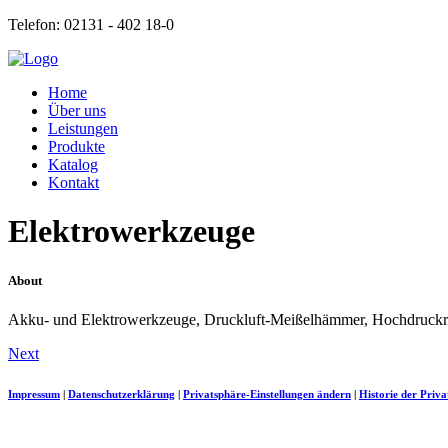
Telefon: 02131 - 402 18-0
Home
Über uns
Leistungen
Produkte
Katalog
Kontakt
Elektrowerkzeuge
About
Akku- und Elektrowerkzeuge, Druckluft-Meißelhämmer, Hochdruckre
Next
Impressum
|
Datenschutzerklärung
|
Privatsphäre-Einstellungen ändern
|
Historie der Priva